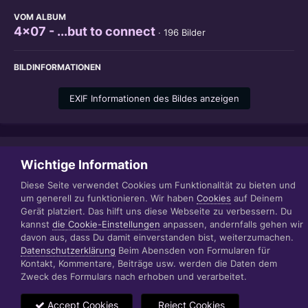
VOM ALBUM
4x07 - ...but to connect
· 196 Bilder
BILDINFORMATIONEN
EXIF Informationen des Bildes anzeigen
Teilen
Folgen
Wichtige Information
1
Diese Seite verwendet Cookies um Funktionalität zu bieten und
um generell zu funktionieren. Wir haben
Cookies
auf Deinem
Gerät platziert. Das hilft uns diese Webseite zu verbessern. Du
Datenschutzerklärung
Impressum
kannst
die Cookie-Einstellungen
anpassen, andernfalls gehen wir
© 1999 - 2022 RÄBIGER IT|WEB|VIDEO|CONSULTING
davon aus, dass Du damit einverstanden bist, weiterzumachen.
www.raebiger.pro
Datenschutzerklärung
Beim Abensden von Formularen für
Powered by Invision Community
Kontakt, Kommentare, Beiträge usw. werden die Daten dem
Zweck des Formulars nach erhoben und verarbeitet.
Accept Cookies
Reject Cookies