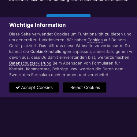
Jetzt anmelden
Wichtige Information
Diese Seite verwendet Cookies um Funktionalität zu bieten und
um generell zu funktionieren. Wir haben
Cookies
auf Deinem
Datenschutzerklärung
Impressum
Gerät platziert. Das hilft uns diese Webseite zu verbessern. Du
© 1999 - 2022 RÄBIGER IT|WEB|VIDEO|CONSULTING
kannst
die Cookie-Einstellungen
anpassen, andernfalls gehen wir
www.raebiger.pro
davon aus, dass Du damit einverstanden bist, weiterzumachen.
Powered by Invision Community
Datenschutzerklärung
Beim Abensden von Formularen für
Kontakt, Kommentare, Beiträge usw. werden die Daten dem
Zweck des Formulars nach erhoben und verarbeitet.
Accept Cookies
Reject Cookies