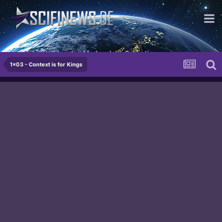
...mit dem bekloppten Merkmal der Sensation
1x03 - Context is for Kings