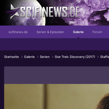
...mit dem guten Geruch der Gier
scifinews.de
Serien & Episoden
Galerie
Forum
Startseite
Galerie
Serien
Star Trek: Discovery (2017)
Staffe