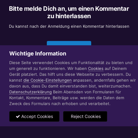
Bitte melde Dich an, um einen Kommentar
zu hinterlassen
Du kannst nach der Anmeldung einen Kommentar hinterlassen
Jetzt anmelden
Wichtige Information
Diese Seite verwendet Cookies um Funktionalität zu bieten und
um generell zu funktionieren. Wir haben
Cookies
auf Deinem
Datenschutzerklärung
Impressum
Gerät platziert. Das hilft uns diese Webseite zu verbessern. Du
© 1999 - 2022 RÄBIGER IT|WEB|VIDEO|CONSULTING
kannst
die Cookie-Einstellungen
anpassen, andernfalls gehen wir
www.raebiger.pro
davon aus, dass Du damit einverstanden bist, weiterzumachen.
Powered by Invision Community
Datenschutzerklärung
Beim Abensden von Formularen für
Kontakt, Kommentare, Beiträge usw. werden die Daten dem
Zweck des Formulars nach erhoben und verarbeitet.
Accept Cookies
Reject Cookies