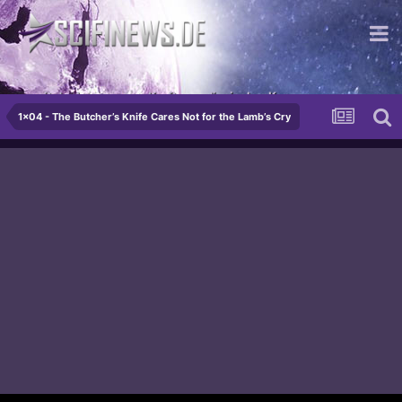
...mit der besessenen Kraft paradiesischer Kenner
1x04 - The Butcher’s Knife Cares Not for the Lamb’s Cry