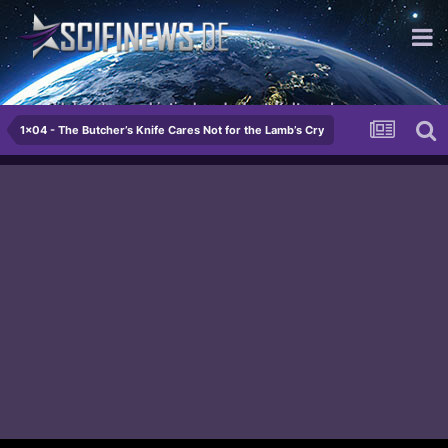
...mit lebenden, probiotischen Joghurt-Kulturen!
1x04 - The Butcher’s Knife Cares Not for the Lamb’s Cry