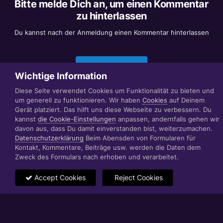
Bitte melde Dich an, um einen Kommentar
zu hinterlassen
Du kannst nach der Anmeldung einen Kommentar hinterlassen
Jetzt anmelden
Wichtige Information
Diese Seite verwendet Cookies um Funktionalität zu bieten und
um generell zu funktionieren. Wir haben
Cookies
auf Deinem
Datenschutzerklärung
Impressum
Gerät platziert. Das hilft uns diese Webseite zu verbessern. Du
© 1999 - 2022 RÄBIGER IT|WEB|VIDEO|CONSULTING
kannst
die Cookie-Einstellungen
anpassen, andernfalls gehen wir
www.raebiger.pro
davon aus, dass Du damit einverstanden bist, weiterzumachen.
Powered by Invision Community
Datenschutzerklärung
Beim Abensden von Formularen für
Kontakt, Kommentare, Beiträge usw. werden die Daten dem
Zweck des Formulars nach erhoben und verarbeitet.
Accept Cookies
Reject Cookies