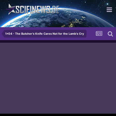
excellent...
1x04 - The Butcher’s Knife Cares Not for the Lamb’s Cry