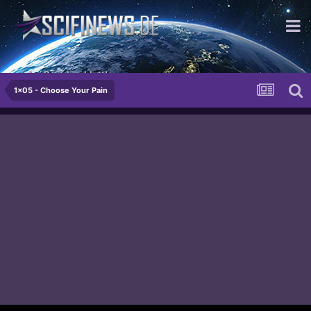
...das Revolverblatt!
1x05 - Choose Your Pain