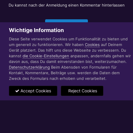
Du kannst nach der Anmeldung einen Kommentar hinterlassen
Jetzt anmelden
Wichtige Information
Diese Seite verwendet Cookies um Funktionalität zu bieten und
um generell zu funktionieren. Wir haben
Cookies
auf Deinem
Datenschutzerklärung
Impressum
Gerät platziert. Das hilft uns diese Webseite zu verbessern. Du
© 1999 - 2022 RÄBIGER IT|WEB|VIDEO|CONSULTING
kannst
die Cookie-Einstellungen
anpassen, andernfalls gehen wir
www.raebiger.pro
davon aus, dass Du damit einverstanden bist, weiterzumachen.
Powered by Invision Community
Datenschutzerklärung
Beim Abensden von Formularen für
Kontakt, Kommentare, Beiträge usw. werden die Daten dem
Zweck des Formulars nach erhoben und verarbeitet.
Accept Cookies
Reject Cookies