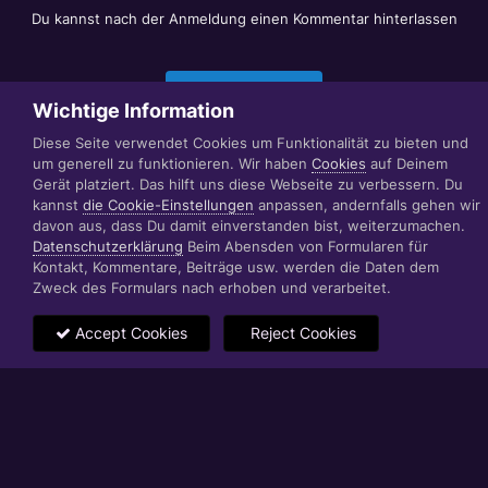
Du kannst nach der Anmeldung einen Kommentar hinterlassen
Jetzt anmelden
Wichtige Information
Diese Seite verwendet Cookies um Funktionalität zu bieten und
um generell zu funktionieren. Wir haben
Cookies
auf Deinem
Datenschutzerklärung
Impressum
Gerät platziert. Das hilft uns diese Webseite zu verbessern. Du
© 1999 - 2022 RÄBIGER IT|WEB|VIDEO|CONSULTING
kannst
die Cookie-Einstellungen
anpassen, andernfalls gehen wir
www.raebiger.pro
davon aus, dass Du damit einverstanden bist, weiterzumachen.
Powered by Invision Community
Datenschutzerklärung
Beim Abensden von Formularen für
Kontakt, Kommentare, Beiträge usw. werden die Daten dem
Zweck des Formulars nach erhoben und verarbeitet.
Accept Cookies
Reject Cookies