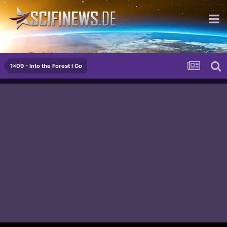
was für ein Leben...
1x09 - Into the Forest I Go