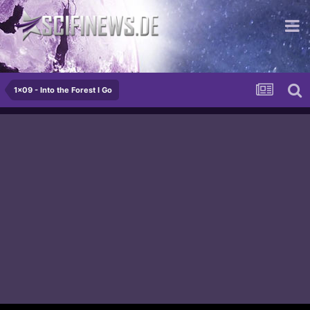
...mehr krass als man denkt
1x09 - Into the Forest I Go