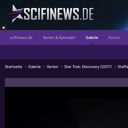
...so fröhlich wie Ihr Kind.
scifinews.de
Serien & Episoden
Galerie
Forum
Startseite
Galerie
Serien
Star Trek: Discovery (2017)
Staffe