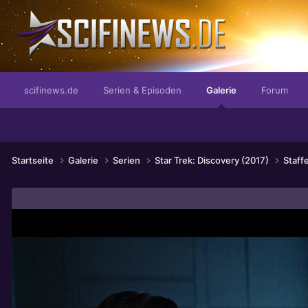
...mit dem fantastischen Stempel der guten Laune
scifinews.de
Serien & Episoden
Galerie
Forum
Startseite
Galerie
Serien
Star Trek: Discovery (2017)
Staffe