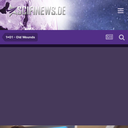
...und so spok der Herr
1x01 - Old Wounds