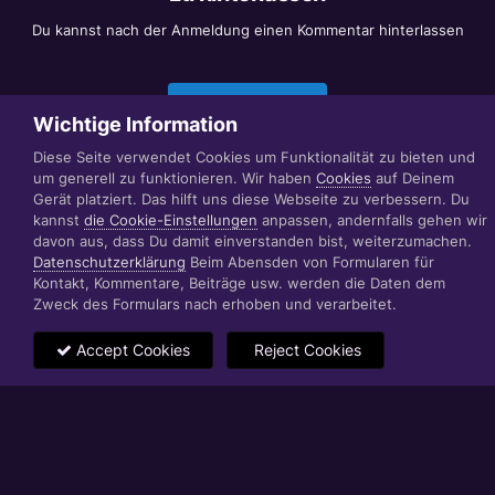
Du kannst nach der Anmeldung einen Kommentar hinterlassen
Jetzt anmelden
Wichtige Information
Diese Seite verwendet Cookies um Funktionalität zu bieten und
um generell zu funktionieren. Wir haben
Cookies
auf Deinem
Datenschutzerklärung
Impressum
Gerät platziert. Das hilft uns diese Webseite zu verbessern. Du
© 1999 - 2022 RÄBIGER IT|WEB|VIDEO|CONSULTING
kannst
die Cookie-Einstellungen
anpassen, andernfalls gehen wir
www.raebiger.pro
davon aus, dass Du damit einverstanden bist, weiterzumachen.
Powered by Invision Community
Datenschutzerklärung
Beim Abensden von Formularen für
Kontakt, Kommentare, Beiträge usw. werden die Daten dem
Zweck des Formulars nach erhoben und verarbeitet.
Accept Cookies
Reject Cookies