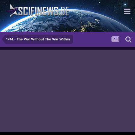
...die letzte Sache der Romantik
1x14 - The War Without The War Within