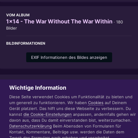
VOM ALBUM
1x14 - The War Without The War Within
· 180
Bilder
BILDINFORMATIONEN
EXIF Informationen des Bildes anzeigen
Teilen
Folgen
0
Wichtige Information
Diese Seite verwendet Cookies um Funktionalität zu bieten und
um generell zu funktionieren. Wir haben
Cookies
auf Deinem
Gerät platziert. Das hilft uns diese Webseite zu verbessern. Du
Datenschutzerklärung
Impressum
kannst
die Cookie-Einstellungen
anpassen, andernfalls gehen wir
© 1999 - 2022 RÄBIGER IT|WEB|VIDEO|CONSULTING
davon aus, dass Du damit einverstanden bist, weiterzumachen.
www.raebiger.pro
Datenschutzerklärung
Beim Abensden von Formularen für
Powered by Invision Community
Kontakt, Kommentare, Beiträge usw. werden die Daten dem
Zweck des Formulars nach erhoben und verarbeitet.