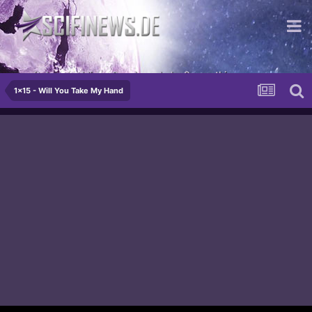
...mit dem murkligen Geschmack der Sympathie
1x15 - Will You Take My Hand