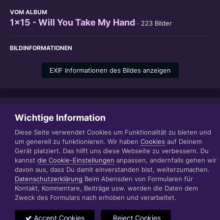
VOM ALBUM
1x15 - Will You Take My Hand
· 223 Bilder
BILDINFORMATIONEN
EXIF Informationen des Bildes anzeigen
Teilen
Folgen
Wichtige Information
0
Diese Seite verwendet Cookies um Funktionalität zu bieten und
um generell zu funktionieren. Wir haben
Cookies
auf Deinem
Gerät platziert. Das hilft uns diese Webseite zu verbessern. Du
Datenschutzerklärung
Impressum
kannst
die Cookie-Einstellungen
anpassen, andernfalls gehen wir
© 1999 - 2022 RÄBIGER IT|WEB|VIDEO|CONSULTING
davon aus, dass Du damit einverstanden bist, weiterzumachen.
www.raebiger.pro
Datenschutzerklärung
Beim Abensden von Formularen für
Powered by Invision Community
Kontakt, Kommentare, Beiträge usw. werden die Daten dem
Zweck des Formulars nach erhoben und verarbeitet.
Accept Cookies
Reject Cookies