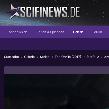
Das Magazin mit echter Street-Credibility!
scifinews.de
Serien & Episoden
Galerie
Forum
Startseite
Galerie
Serien
The Orville (2017)
Staffel 2
2x0