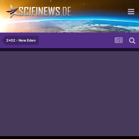
...empfohlen von Dr. Prof. Prügelpeitsch
2x02 - New Eden