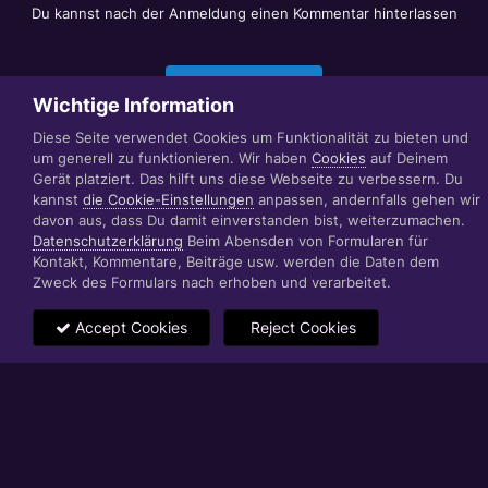
Du kannst nach der Anmeldung einen Kommentar hinterlassen
Jetzt anmelden
Wichtige Information
Diese Seite verwendet Cookies um Funktionalität zu bieten und
um generell zu funktionieren. Wir haben
Cookies
auf Deinem
Datenschutzerklärung
Impressum
Gerät platziert. Das hilft uns diese Webseite zu verbessern. Du
© 1999 - 2022 RÄBIGER IT|WEB|VIDEO|CONSULTING
kannst
die Cookie-Einstellungen
anpassen, andernfalls gehen wir
www.raebiger.pro
davon aus, dass Du damit einverstanden bist, weiterzumachen.
Powered by Invision Community
Datenschutzerklärung
Beim Abensden von Formularen für
Kontakt, Kommentare, Beiträge usw. werden die Daten dem
Zweck des Formulars nach erhoben und verarbeitet.
Accept Cookies
Reject Cookies