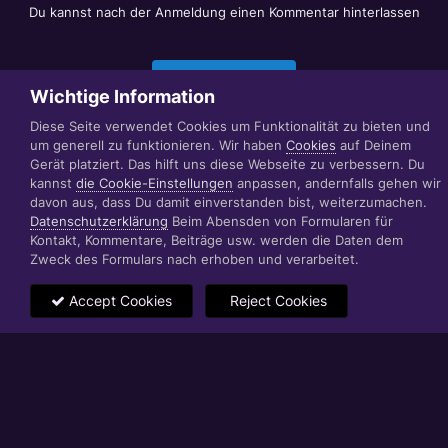
Du kannst nach der Anmeldung einen Kommentar hinterlassen
Jetzt anmelden
Wichtige Information
Diese Seite verwendet Cookies um Funktionalität zu bieten und
um generell zu funktionieren. Wir haben
Cookies
auf Deinem
Datenschutzerklärung
Impressum
Gerät platziert. Das hilft uns diese Webseite zu verbessern. Du
© 1999 - 2022 RÄBIGER IT|WEB|VIDEO|CONSULTING
kannst
die Cookie-Einstellungen
anpassen, andernfalls gehen wir
www.raebiger.pro
davon aus, dass Du damit einverstanden bist, weiterzumachen.
Powered by Invision Community
Datenschutzerklärung
Beim Abensden von Formularen für
Kontakt, Kommentare, Beiträge usw. werden die Daten dem
Zweck des Formulars nach erhoben und verarbeitet.
Accept Cookies
Reject Cookies