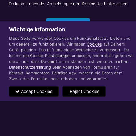
Du kannst nach der Anmeldung einen Kommentar hinterlassen
Jetzt anmelden
Wichtige Information
Diese Seite verwendet Cookies um Funktionalität zu bieten und
um generell zu funktionieren. Wir haben
Cookies
auf Deinem
Datenschutzerklärung
Impressum
Gerät platziert. Das hilft uns diese Webseite zu verbessern. Du
© 1999 - 2022 RÄBIGER IT|WEB|VIDEO|CONSULTING
kannst
die Cookie-Einstellungen
anpassen, andernfalls gehen wir
www.raebiger.pro
davon aus, dass Du damit einverstanden bist, weiterzumachen.
Powered by Invision Community
Datenschutzerklärung
Beim Abensden von Formularen für
Kontakt, Kommentare, Beiträge usw. werden die Daten dem
Zweck des Formulars nach erhoben und verarbeitet.
Accept Cookies
Reject Cookies