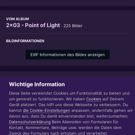
VOM ALBUM
2x03 - Point of Light
· 225 Bilder
BILDINFORMATIONEN
EXIF Informationen des Bildes anzeigen
Teilen
Folgen
0
Wichtige Information
Diese Seite verwendet Cookies um Funktionalität zu bieten und
um generell zu funktionieren. Wir haben
Cookies
auf Deinem
Gerät platziert. Das hilft uns diese Webseite zu verbessern. Du
Datenschutzerklärung
Impressum
kannst
die Cookie-Einstellungen
anpassen, andernfalls gehen wir
© 1999 - 2022 RÄBIGER IT|WEB|VIDEO|CONSULTING
davon aus, dass Du damit einverstanden bist, weiterzumachen.
www.raebiger.pro
Datenschutzerklärung
Beim Abensden von Formularen für
Powered by Invision Community
Kontakt, Kommentare, Beiträge usw. werden die Daten dem
Zweck des Formulars nach erhoben und verarbeitet.