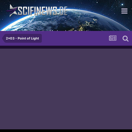
...mit dem bekloppten Merkmal der Sensation
2x03 - Point of Light