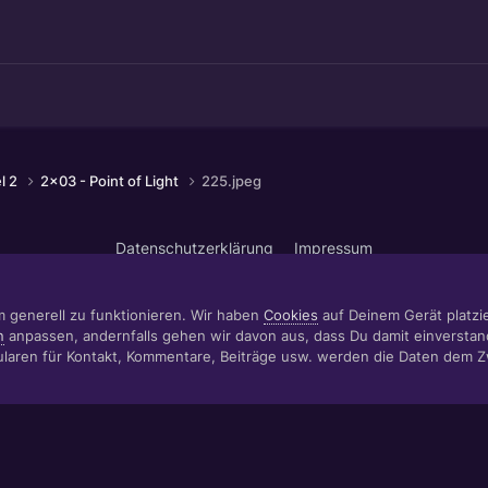
el 2
2x03 - Point of Light
225.jpeg
Datenschutzerklärung
Impressum
© 1999 - 2022 RÄBIGER IT|WEB|VIDEO|CONSULTING
www.raebiger.pro
Powered by Invision Community
m generell zu funktionieren. Wir haben
Cookies
auf Deinem Gerät platzier
n
anpassen, andernfalls gehen wir davon aus, dass Du damit einverstan
aren für Kontakt, Kommentare, Beiträge usw. werden die Daten dem 