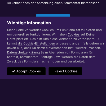
Du kannst nach der Anmeldung einen Kommentar hinterlassen
Jetzt anmelden
Wichtige Information
Diese Seite verwendet Cookies um Funktionalität zu bieten und
um generell zu funktionieren. Wir haben
Cookies
auf Deinem
Datenschutzerklärung
Impressum
Gerät platziert. Das hilft uns diese Webseite zu verbessern. Du
© 1999 - 2022 RÄBIGER IT|WEB|VIDEO|CONSULTING
kannst
die Cookie-Einstellungen
anpassen, andernfalls gehen wir
www.raebiger.pro
davon aus, dass Du damit einverstanden bist, weiterzumachen.
Powered by Invision Community
Datenschutzerklärung
Beim Abensden von Formularen für
Kontakt, Kommentare, Beiträge usw. werden die Daten dem
Zweck des Formulars nach erhoben und verarbeitet.
Accept Cookies
Reject Cookies