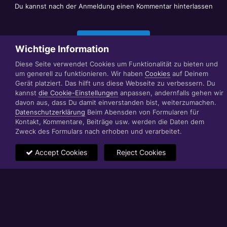
Du kannst nach der Anmeldung einen Kommentar hinterlassen
Jetzt anmelden
Wichtige Information
Diese Seite verwendet Cookies um Funktionalität zu bieten und
um generell zu funktionieren. Wir haben
Cookies
auf Deinem
Datenschutzerklärung
Impressum
Gerät platziert. Das hilft uns diese Webseite zu verbessern. Du
© 1999 - 2022 RÄBIGER IT|WEB|VIDEO|CONSULTING
kannst
die Cookie-Einstellungen
anpassen, andernfalls gehen wir
www.raebiger.pro
davon aus, dass Du damit einverstanden bist, weiterzumachen.
Powered by Invision Community
Datenschutzerklärung
Beim Abensden von Formularen für
Kontakt, Kommentare, Beiträge usw. werden die Daten dem
Zweck des Formulars nach erhoben und verarbeitet.
Accept Cookies
Reject Cookies