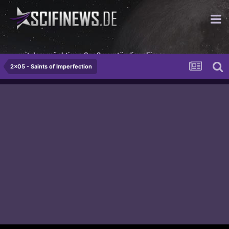
...mit dem mächtigen Spaß verständiger Eimer.
2x05 - Saints of Imperfection