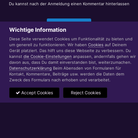
Du kannst nach der Anmeldung einen Kommentar hinterlassen
Jetzt anmelden
Wichtige Information
Diese Seite verwendet Cookies um Funktionalität zu bieten und
um generell zu funktionieren. Wir haben
Cookies
auf Deinem
Datenschutzerklärung
Impressum
Gerät platziert. Das hilft uns diese Webseite zu verbessern. Du
© 1999 - 2022 RÄBIGER IT|WEB|VIDEO|CONSULTING
kannst
die Cookie-Einstellungen
anpassen, andernfalls gehen wir
www.raebiger.pro
davon aus, dass Du damit einverstanden bist, weiterzumachen.
Powered by Invision Community
Datenschutzerklärung
Beim Abensden von Formularen für
Kontakt, Kommentare, Beiträge usw. werden die Daten dem
Zweck des Formulars nach erhoben und verarbeitet.
Accept Cookies
Reject Cookies