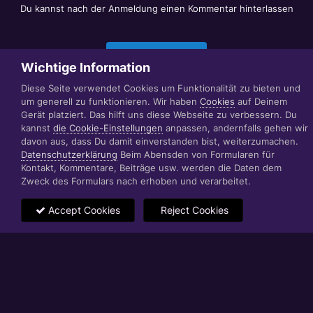
Du kannst nach der Anmeldung einen Kommentar hinterlassen
Jetzt anmelden
Wichtige Information
Diese Seite verwendet Cookies um Funktionalität zu bieten und
um generell zu funktionieren. Wir haben
Cookies
auf Deinem
Datenschutzerklärung
Impressum
Gerät platziert. Das hilft uns diese Webseite zu verbessern. Du
© 1999 - 2022 RÄBIGER IT|WEB|VIDEO|CONSULTING
kannst
die Cookie-Einstellungen
anpassen, andernfalls gehen wir
www.raebiger.pro
davon aus, dass Du damit einverstanden bist, weiterzumachen.
Powered by Invision Community
Datenschutzerklärung
Beim Abensden von Formularen für
Kontakt, Kommentare, Beiträge usw. werden die Daten dem
Zweck des Formulars nach erhoben und verarbeitet.
Accept Cookies
Reject Cookies