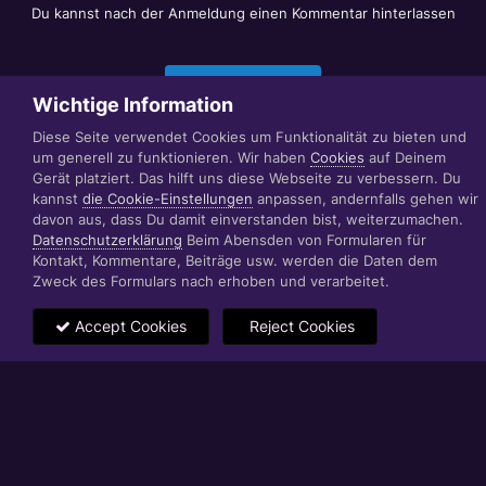
Du kannst nach der Anmeldung einen Kommentar hinterlassen
Jetzt anmelden
Wichtige Information
Diese Seite verwendet Cookies um Funktionalität zu bieten und
um generell zu funktionieren. Wir haben
Cookies
auf Deinem
Datenschutzerklärung
Impressum
Gerät platziert. Das hilft uns diese Webseite zu verbessern. Du
© 1999 - 2022 RÄBIGER IT|WEB|VIDEO|CONSULTING
kannst
die Cookie-Einstellungen
anpassen, andernfalls gehen wir
www.raebiger.pro
davon aus, dass Du damit einverstanden bist, weiterzumachen.
Powered by Invision Community
Datenschutzerklärung
Beim Abensden von Formularen für
Kontakt, Kommentare, Beiträge usw. werden die Daten dem
Zweck des Formulars nach erhoben und verarbeitet.
Accept Cookies
Reject Cookies