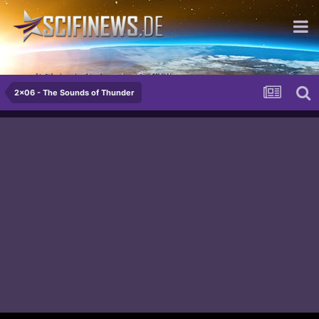
...mit Sicherheit ein gutes Gefühl!
2x06 - The Sounds of Thunder