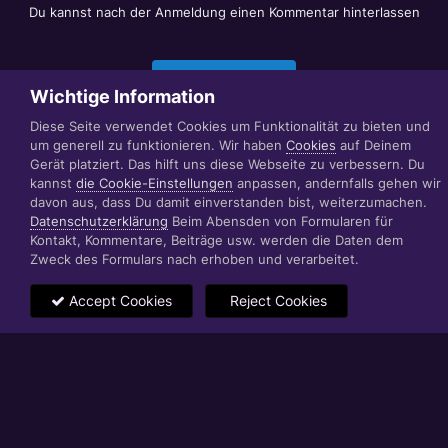
Du kannst nach der Anmeldung einen Kommentar hinterlassen
Jetzt anmelden
Wichtige Information
Diese Seite verwendet Cookies um Funktionalität zu bieten und
um generell zu funktionieren. Wir haben
Cookies
auf Deinem
Datenschutzerklärung
Impressum
Gerät platziert. Das hilft uns diese Webseite zu verbessern. Du
© 1999 - 2022 RÄBIGER IT|WEB|VIDEO|CONSULTING
kannst
die Cookie-Einstellungen
anpassen, andernfalls gehen wir
www.raebiger.pro
davon aus, dass Du damit einverstanden bist, weiterzumachen.
Powered by Invision Community
Datenschutzerklärung
Beim Abensden von Formularen für
Kontakt, Kommentare, Beiträge usw. werden die Daten dem
Zweck des Formulars nach erhoben und verarbeitet.
Accept Cookies
Reject Cookies