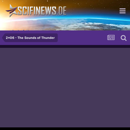
...du darfst!
2x06 - The Sounds of Thunder