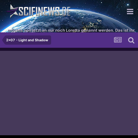
möchte von jetzt an nur noch Loretta genannt werden. Das ist ihr
Recht als Internetseite!
2x07 - Light and Shadow