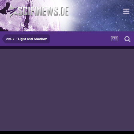
...isse cremig - isse wahnsinn!
2x07 - Light and Shadow