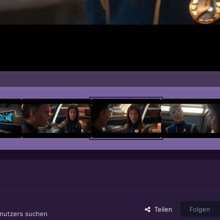
Teilen
Folgen
enutzers suchen