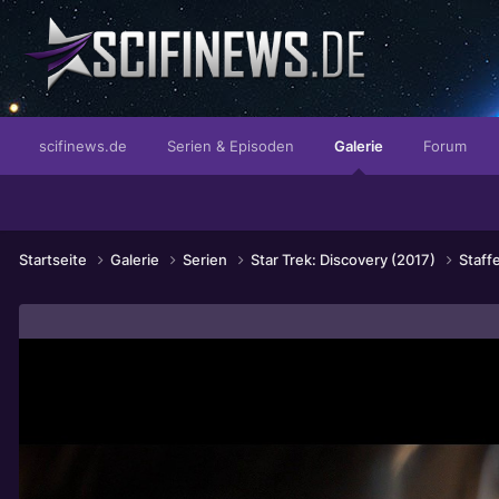
...das Revolverblatt!
scifinews.de
Serien & Episoden
Galerie
Forum
Startseite
Galerie
Serien
Star Trek: Discovery (2017)
Staff