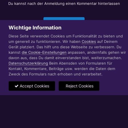
Du kannst nach der Anmeldung einen Kommentar hinterlassen
Jetzt anmelden
Wichtige Information
Diese Seite verwendet Cookies um Funktionalität zu bieten und
um generell zu funktionieren. Wir haben
Cookies
auf Deinem
Datenschutzerklärung
Impressum
Gerät platziert. Das hilft uns diese Webseite zu verbessern. Du
© 1999 - 2022 RÄBIGER IT|WEB|VIDEO|CONSULTING
kannst
die Cookie-Einstellungen
anpassen, andernfalls gehen wir
www.raebiger.pro
davon aus, dass Du damit einverstanden bist, weiterzumachen.
Powered by Invision Community
Datenschutzerklärung
Beim Abensden von Formularen für
Kontakt, Kommentare, Beiträge usw. werden die Daten dem
Zweck des Formulars nach erhoben und verarbeitet.
Accept Cookies
Reject Cookies