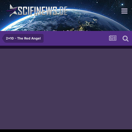
Das Magazin mit echter Street-Credibility!
2x10 - The Red Angel