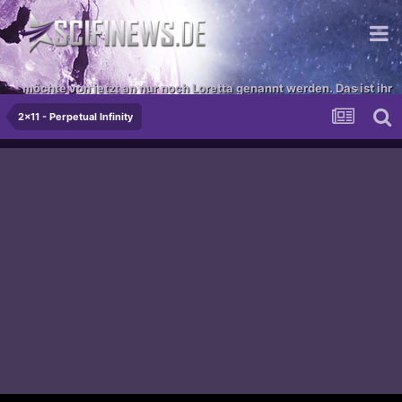
möchte von jetzt an nur noch Loretta genannt werden. Das ist ihr
Recht als Internetseite!
2x11 - Perpetual Infinity