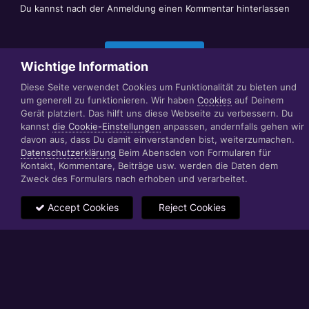
Du kannst nach der Anmeldung einen Kommentar hinterlassen
Jetzt anmelden
Wichtige Information
Diese Seite verwendet Cookies um Funktionalität zu bieten und
um generell zu funktionieren. Wir haben
Cookies
auf Deinem
Datenschutzerklärung
Impressum
Gerät platziert. Das hilft uns diese Webseite zu verbessern. Du
© 1999 - 2022 RÄBIGER IT|WEB|VIDEO|CONSULTING
kannst
die Cookie-Einstellungen
anpassen, andernfalls gehen wir
www.raebiger.pro
davon aus, dass Du damit einverstanden bist, weiterzumachen.
Powered by Invision Community
Datenschutzerklärung
Beim Abensden von Formularen für
Kontakt, Kommentare, Beiträge usw. werden die Daten dem
Zweck des Formulars nach erhoben und verarbeitet.
Accept Cookies
Reject Cookies