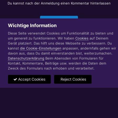
Du kannst nach der Anmeldung einen Kommentar hinterlassen
Jetzt anmelden
Wichtige Information
Diese Seite verwendet Cookies um Funktionalität zu bieten und
um generell zu funktionieren. Wir haben
Cookies
auf Deinem
Datenschutzerklärung
Impressum
Gerät platziert. Das hilft uns diese Webseite zu verbessern. Du
© 1999 - 2022 RÄBIGER IT|WEB|VIDEO|CONSULTING
kannst
die Cookie-Einstellungen
anpassen, andernfalls gehen wir
www.raebiger.pro
davon aus, dass Du damit einverstanden bist, weiterzumachen.
Powered by Invision Community
Datenschutzerklärung
Beim Abensden von Formularen für
Kontakt, Kommentare, Beiträge usw. werden die Daten dem
Zweck des Formulars nach erhoben und verarbeitet.
Accept Cookies
Reject Cookies