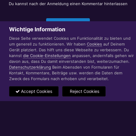
Du kannst nach der Anmeldung einen Kommentar hinterlassen
Jetzt anmelden
Wichtige Information
Diese Seite verwendet Cookies um Funktionalität zu bieten und
um generell zu funktionieren. Wir haben
Cookies
auf Deinem
Datenschutzerklärung
Impressum
Gerät platziert. Das hilft uns diese Webseite zu verbessern. Du
© 1999 - 2022 RÄBIGER IT|WEB|VIDEO|CONSULTING
kannst
die Cookie-Einstellungen
anpassen, andernfalls gehen wir
www.raebiger.pro
davon aus, dass Du damit einverstanden bist, weiterzumachen.
Powered by Invision Community
Datenschutzerklärung
Beim Abensden von Formularen für
Kontakt, Kommentare, Beiträge usw. werden die Daten dem
Zweck des Formulars nach erhoben und verarbeitet.
Accept Cookies
Reject Cookies