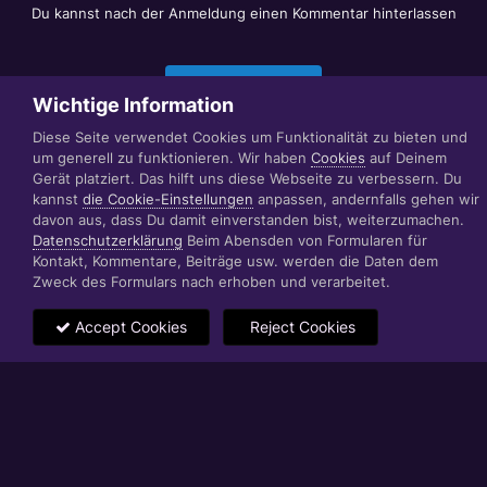
Du kannst nach der Anmeldung einen Kommentar hinterlassen
Jetzt anmelden
Wichtige Information
Diese Seite verwendet Cookies um Funktionalität zu bieten und
um generell zu funktionieren. Wir haben
Cookies
auf Deinem
Datenschutzerklärung
Impressum
Gerät platziert. Das hilft uns diese Webseite zu verbessern. Du
© 1999 - 2022 RÄBIGER IT|WEB|VIDEO|CONSULTING
kannst
die Cookie-Einstellungen
anpassen, andernfalls gehen wir
www.raebiger.pro
davon aus, dass Du damit einverstanden bist, weiterzumachen.
Powered by Invision Community
Datenschutzerklärung
Beim Abensden von Formularen für
Kontakt, Kommentare, Beiträge usw. werden die Daten dem
Zweck des Formulars nach erhoben und verarbeitet.
Accept Cookies
Reject Cookies