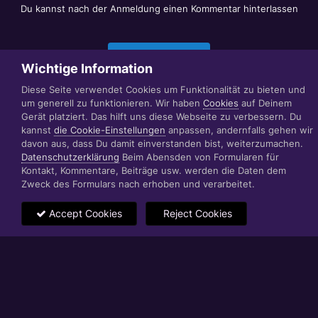
Du kannst nach der Anmeldung einen Kommentar hinterlassen
Jetzt anmelden
Wichtige Information
Diese Seite verwendet Cookies um Funktionalität zu bieten und
um generell zu funktionieren. Wir haben
Cookies
auf Deinem
Datenschutzerklärung
Impressum
Gerät platziert. Das hilft uns diese Webseite zu verbessern. Du
© 1999 - 2022 RÄBIGER IT|WEB|VIDEO|CONSULTING
kannst
die Cookie-Einstellungen
anpassen, andernfalls gehen wir
www.raebiger.pro
davon aus, dass Du damit einverstanden bist, weiterzumachen.
Powered by Invision Community
Datenschutzerklärung
Beim Abensden von Formularen für
Kontakt, Kommentare, Beiträge usw. werden die Daten dem
Zweck des Formulars nach erhoben und verarbeitet.
Accept Cookies
Reject Cookies