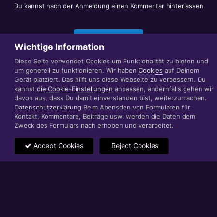
Du kannst nach der Anmeldung einen Kommentar hinterlassen
Jetzt anmelden
Wichtige Information
Diese Seite verwendet Cookies um Funktionalität zu bieten und
um generell zu funktionieren. Wir haben
Cookies
auf Deinem
Datenschutzerklärung
Impressum
Gerät platziert. Das hilft uns diese Webseite zu verbessern. Du
© 1999 - 2022 RÄBIGER IT|WEB|VIDEO|CONSULTING
kannst
die Cookie-Einstellungen
anpassen, andernfalls gehen wir
www.raebiger.pro
davon aus, dass Du damit einverstanden bist, weiterzumachen.
Powered by Invision Community
Datenschutzerklärung
Beim Abensden von Formularen für
Kontakt, Kommentare, Beiträge usw. werden die Daten dem
Zweck des Formulars nach erhoben und verarbeitet.
Accept Cookies
Reject Cookies