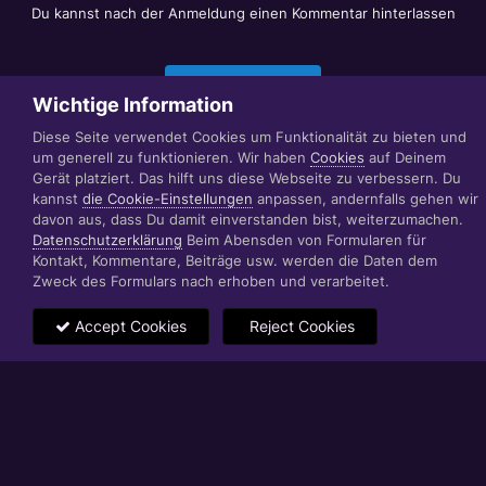
Du kannst nach der Anmeldung einen Kommentar hinterlassen
Jetzt anmelden
Wichtige Information
Diese Seite verwendet Cookies um Funktionalität zu bieten und
um generell zu funktionieren. Wir haben
Cookies
auf Deinem
Datenschutzerklärung
Impressum
Gerät platziert. Das hilft uns diese Webseite zu verbessern. Du
© 1999 - 2022 RÄBIGER IT|WEB|VIDEO|CONSULTING
kannst
die Cookie-Einstellungen
anpassen, andernfalls gehen wir
www.raebiger.pro
davon aus, dass Du damit einverstanden bist, weiterzumachen.
Powered by Invision Community
Datenschutzerklärung
Beim Abensden von Formularen für
Kontakt, Kommentare, Beiträge usw. werden die Daten dem
Zweck des Formulars nach erhoben und verarbeitet.
Accept Cookies
Reject Cookies