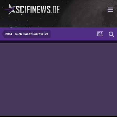
...the imperial Empire
2x14 - Such Sweet Sorrow (2)