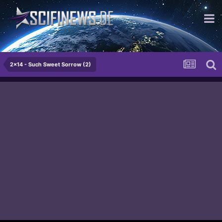
...macht nichts - wir haben einen Gartenzaun.
2x14 - Such Sweet Sorrow (2)