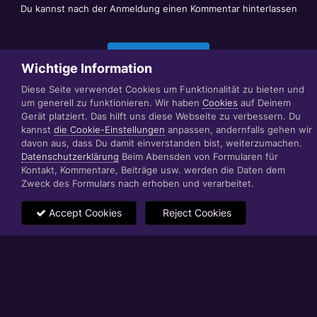
Du kannst nach der Anmeldung einen Kommentar hinterlassen
Jetzt anmelden
Wichtige Information
Diese Seite verwendet Cookies um Funktionalität zu bieten und
um generell zu funktionieren. Wir haben
Cookies
auf Deinem
Datenschutzerklärung
Impressum
Gerät platziert. Das hilft uns diese Webseite zu verbessern. Du
© 1999 - 2022 RÄBIGER IT|WEB|VIDEO|CONSULTING
kannst
die Cookie-Einstellungen
anpassen, andernfalls gehen wir
www.raebiger.pro
davon aus, dass Du damit einverstanden bist, weiterzumachen.
Powered by Invision Community
Datenschutzerklärung
Beim Abensden von Formularen für
Kontakt, Kommentare, Beiträge usw. werden die Daten dem
Zweck des Formulars nach erhoben und verarbeitet.
Accept Cookies
Reject Cookies