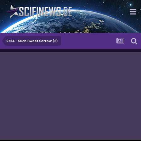
...traurige Genialität begehrlicher Nüsse
2x14 - Such Sweet Sorrow (2)