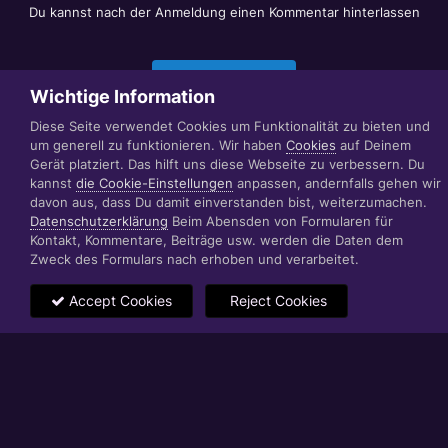
Du kannst nach der Anmeldung einen Kommentar hinterlassen
Jetzt anmelden
Wichtige Information
Diese Seite verwendet Cookies um Funktionalität zu bieten und
um generell zu funktionieren. Wir haben
Cookies
auf Deinem
Datenschutzerklärung
Impressum
Gerät platziert. Das hilft uns diese Webseite zu verbessern. Du
© 1999 - 2022 RÄBIGER IT|WEB|VIDEO|CONSULTING
kannst
die Cookie-Einstellungen
anpassen, andernfalls gehen wir
www.raebiger.pro
davon aus, dass Du damit einverstanden bist, weiterzumachen.
Powered by Invision Community
Datenschutzerklärung
Beim Abensden von Formularen für
Kontakt, Kommentare, Beiträge usw. werden die Daten dem
Zweck des Formulars nach erhoben und verarbeitet.
Accept Cookies
Reject Cookies