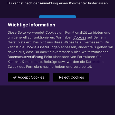
Du kannst nach der Anmeldung einen Kommentar hinterlassen
Jetzt anmelden
Wichtige Information
Diese Seite verwendet Cookies um Funktionalität zu bieten und
um generell zu funktionieren. Wir haben
Cookies
auf Deinem
Datenschutzerklärung
Impressum
Gerät platziert. Das hilft uns diese Webseite zu verbessern. Du
© 1999 - 2022 RÄBIGER IT|WEB|VIDEO|CONSULTING
kannst
die Cookie-Einstellungen
anpassen, andernfalls gehen wir
www.raebiger.pro
davon aus, dass Du damit einverstanden bist, weiterzumachen.
Powered by Invision Community
Datenschutzerklärung
Beim Abensden von Formularen für
Kontakt, Kommentare, Beiträge usw. werden die Daten dem
Zweck des Formulars nach erhoben und verarbeitet.
Accept Cookies
Reject Cookies