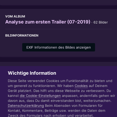
VOM ALBUM
Analyse zum ersten Trailer (07-2019)
· 62 Bilder
BILDINFORMATIONEN
EXIF Informationen des Bildes anzeigen
Teilen
Folgen
0
Wichtige Information
Diese Seite verwendet Cookies um Funktionalität zu bieten und
um generell zu funktionieren. Wir haben
Cookies
auf Deinem
Gerät platziert. Das hilft uns diese Webseite zu verbessern. Du
Datenschutzerklärung
Impressum
kannst
die Cookie-Einstellungen
anpassen, andernfalls gehen wir
© 1999 - 2022 RÄBIGER IT|WEB|VIDEO|CONSULTING
davon aus, dass Du damit einverstanden bist, weiterzumachen.
www.raebiger.pro
Datenschutzerklärung
Beim Abensden von Formularen für
Powered by Invision Community
Kontakt, Kommentare, Beiträge usw. werden die Daten dem
Zweck des Formulars nach erhoben und verarbeitet.