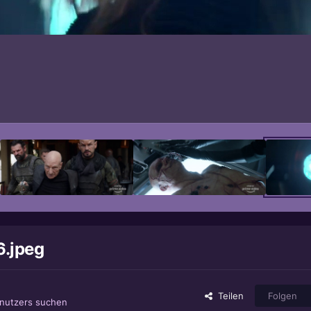
6.jpeg
Teilen
Folgen
enutzers suchen