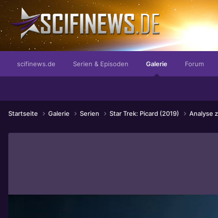
...die höchste Erleuchtung der Sünde
scifinews.de
Serien & Episoden
Galerie
Forum
Startseite
Galerie
Serien
Star Trek: Picard (2019)
Analyse z