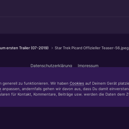
um ersten Trailer (07-2019)
Star Trek Picard Offizieller Teaser-56.jpeg
Datenschutzerklärung
Impressum
© 1999 - 2022 RÄBIGER IT|WEB|VIDEO|CONSULTING
www.raebiger.pro
Powered by Invision Community
m generell zu funktionieren. Wir haben
Cookies
auf Deinem Gerät platzier
n
anpassen, andernfalls gehen wir davon aus, dass Du damit einverstan
aren für Kontakt, Kommentare, Beiträge usw. werden die Daten dem 