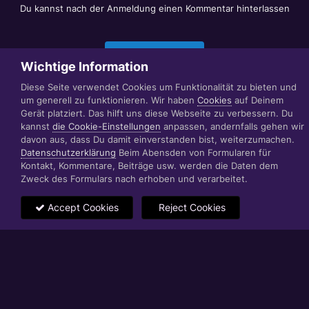
Du kannst nach der Anmeldung einen Kommentar hinterlassen
Jetzt anmelden
Wichtige Information
Diese Seite verwendet Cookies um Funktionalität zu bieten und
um generell zu funktionieren. Wir haben
Cookies
auf Deinem
Datenschutzerklärung
Impressum
Gerät platziert. Das hilft uns diese Webseite zu verbessern. Du
© 1999 - 2022 RÄBIGER IT|WEB|VIDEO|CONSULTING
kannst
die Cookie-Einstellungen
anpassen, andernfalls gehen wir
www.raebiger.pro
davon aus, dass Du damit einverstanden bist, weiterzumachen.
Powered by Invision Community
Datenschutzerklärung
Beim Abensden von Formularen für
Kontakt, Kommentare, Beiträge usw. werden die Daten dem
Zweck des Formulars nach erhoben und verarbeitet.
Accept Cookies
Reject Cookies