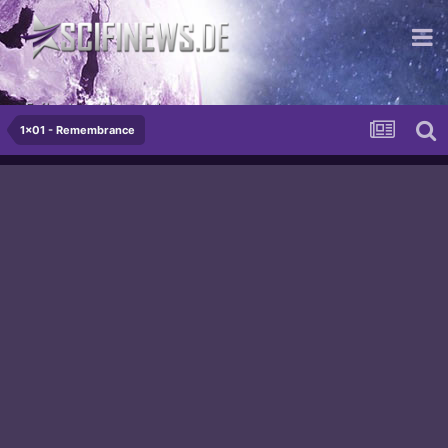
Evil gets an Upgrade!
1x01 - Remembrance