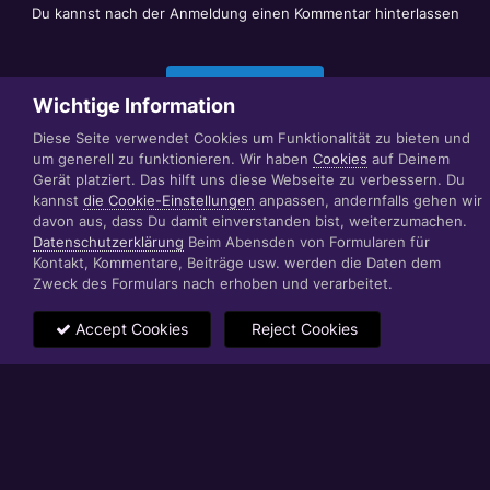
Du kannst nach der Anmeldung einen Kommentar hinterlassen
Jetzt anmelden
Wichtige Information
Diese Seite verwendet Cookies um Funktionalität zu bieten und
um generell zu funktionieren. Wir haben
Cookies
auf Deinem
Datenschutzerklärung
Impressum
Gerät platziert. Das hilft uns diese Webseite zu verbessern. Du
© 1999 - 2022 RÄBIGER IT|WEB|VIDEO|CONSULTING
kannst
die Cookie-Einstellungen
anpassen, andernfalls gehen wir
www.raebiger.pro
davon aus, dass Du damit einverstanden bist, weiterzumachen.
Powered by Invision Community
Datenschutzerklärung
Beim Abensden von Formularen für
Kontakt, Kommentare, Beiträge usw. werden die Daten dem
Zweck des Formulars nach erhoben und verarbeitet.
Accept Cookies
Reject Cookies