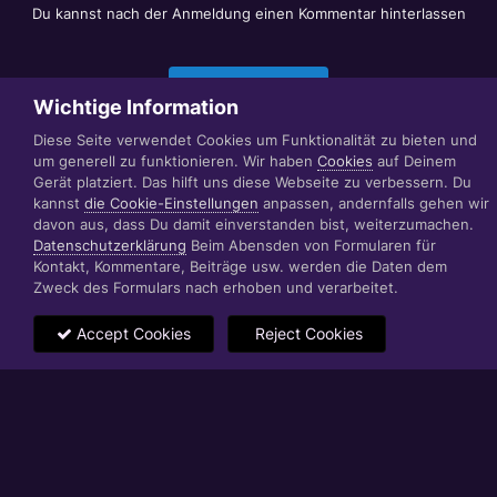
Du kannst nach der Anmeldung einen Kommentar hinterlassen
Jetzt anmelden
Wichtige Information
Diese Seite verwendet Cookies um Funktionalität zu bieten und
um generell zu funktionieren. Wir haben
Cookies
auf Deinem
Datenschutzerklärung
Impressum
Gerät platziert. Das hilft uns diese Webseite zu verbessern. Du
© 1999 - 2022 RÄBIGER IT|WEB|VIDEO|CONSULTING
kannst
die Cookie-Einstellungen
anpassen, andernfalls gehen wir
www.raebiger.pro
davon aus, dass Du damit einverstanden bist, weiterzumachen.
Powered by Invision Community
Datenschutzerklärung
Beim Abensden von Formularen für
Kontakt, Kommentare, Beiträge usw. werden die Daten dem
Zweck des Formulars nach erhoben und verarbeitet.
Accept Cookies
Reject Cookies