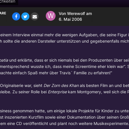
ichkeiten
ARE
Von
Werewolf
am
6. Mai 2006
 einem Interview einmal mehr die wenigen Aufgaben, die seine Figur i
ch sollte die anderen Darsteller unterstützen und gegebenenfalls mich
oatia
und erklärte, dass er sich niemals bei den Produzenten über sei
ementsprechend wusste ich, dass meine Screentime eher klein war“. 
machte einfach Spaß mehr über Travis´ Familie zu erfahren!“
Originalserie war, sieht
Der Zorn des Khan
als besten Film an und be
eibe. Zu seiner Rolle bei
Enterprise
kam Montgomery, weil sich die 
iness genommen hatte, um einige lokale Projekte für Kinder zu unte
t inszenierten Kurzfilm sowie einer Dokumentation über seinen Groß
em eine CD veröffentlicht und plant noch weitere Musikexperimente