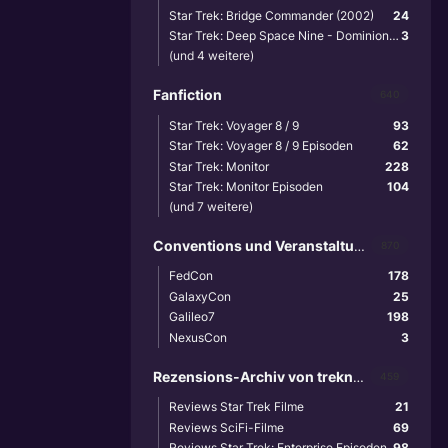
Star Trek: Bridge Commander (2002)
24
Star Trek: Deep Space Nine - Dominion Wars (2001)
3
(und 4 weitere)
Fanfiction
640
Star Trek: Voyager 8 / 9
93
Star Trek: Voyager 8 / 9 Episoden
62
Star Trek: Monitor
228
Star Trek: Monitor Episoden
104
(und 7 weitere)
Conventions und Veranstaltungen
870
FedCon
178
GalaxyCon
25
Galileo7
198
NexusCon
3
Rezensions-Archiv von treknews.de
459
Reviews Star Trek Filme
21
Reviews SciFi-Filme
69
Reviews Star Trek: Enterprise Episoden
98