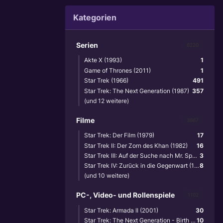
Kategorien
Serien
6220
Akte X (1993)
1
Game of Thrones (2011)
1
Star Trek (1966)
491
Star Trek: The Next Generation (1987)
357
(und 12 weitere)
Filme
3867
Star Trek: Der Film (1979)
17
Star Trek II: Der Zorn des Khan (1982)
16
Star Trek III: Auf der Suche nach Mr. Spock (1984)
3
Star Trek IV: Zurück in die Gegenwart (1986)
8
(und 10 weitere)
PC-, Video- und Rollenspiele
1102
Star Trek: Armada II (2001)
30
Star Trek: The Next Generation - Birth of the Federation (1999)
10