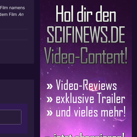
t Film namens
n dem Film
An