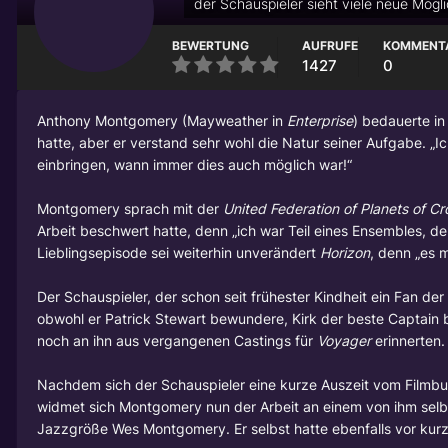
der Schauspieler sieht viele neue Mögl
BEWERTUNG
AUFRUFE
KOMMENT
1427
0
Anthony Montgomery
(Mayweather in
Enterprise
) bedauerte in
hatte, aber er verstand sehr wohl die Natur seiner Aufgabe. „I
einbringen, wann immer dies auch möglich war!“
Montgomery sprach mit der
United Federation of Planets of Cr
Arbeit beschwert hatte, denn „ich war Teil eines Ensembles, d
Lieblingsepisode sei weiterhin unverändert
Horizon
, denn „es 
Der Schauspieler, der schon seit frühester Kindheit ein Fan der 
obwohl er
Patrick Stewart
bewundere, Kirk der beste Captain bl
noch an ihn aus vergangenen Castings für
Voyager
erinnerten.
Nachdem sich der Schauspieler eine kurze Auszeit vom Filmbus
widmet sich Montgomery nun der Arbeit an einem von ihm selbs
Jazzgröße Wes Montgomery. Er selbst hatte ebenfalls vor kurz