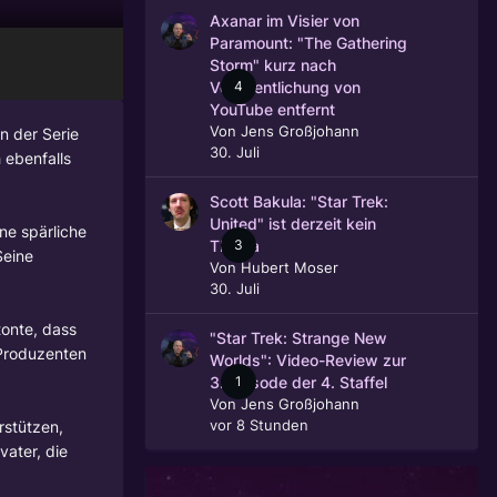
Axanar im Visier von
Paramount: "The Gathering
Storm" kurz nach
4
Veröffentlichung von
YouTube entfernt
Von
Jens Großjohann
n der Serie
30. Juli
 ebenfalls
Scott Bakula: "Star Trek:
United" ist derzeit kein
ne spärliche
3
Thema
Seine
Von
Hubert Moser
30. Juli
tonte, dass
"Star Trek: Strange New
Produzenten
Worlds": Video-Review zur
1
3. Episode der 4. Staffel
Von
Jens Großjohann
vor 8 Stunden
rstützen,
vater, die
.