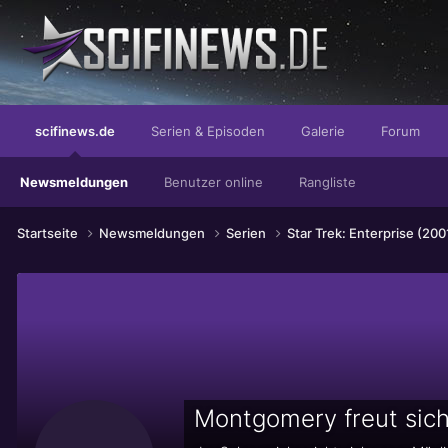
Das Magazin mit echter Street-Credibility!
scifinews.de
Serien & Episoden
Galerie
Forum
Newsmeldungen
Benutzer online
Rangliste
Startseite
Newsmeldungen
Serien
Star Trek: Enterprise (200
Montgomery freut sich