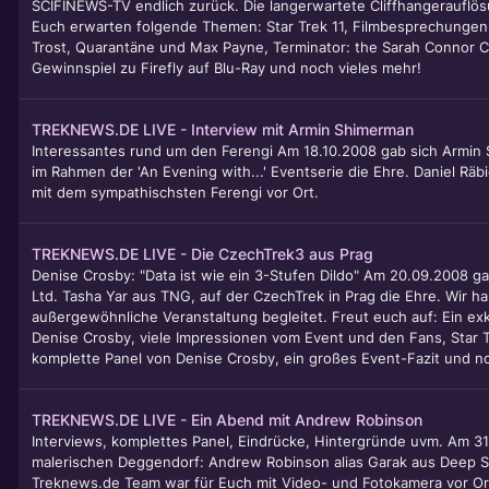
SCIFINEWS-TV endlich zurück. Die langerwartete Cliffhangerauflös
Euch erwarten folgende Themen: Star Trek 11, Filmbesprechungen
Trost, Quarantäne und Max Payne, Terminator: the Sarah Connor Ch
Gewinnspiel zu Firefly auf Blu-Ray und noch vieles mehr!
TREKNEWS.DE LIVE - Interview mit Armin Shimerman
Interessantes rund um den Ferengi Am 18.10.2008 gab sich Armin
im Rahmen der 'An Evening with...' Eventserie die Ehre. Daniel Räbi
mit dem sympathischsten Ferengi vor Ort.
TREKNEWS.DE LIVE - Die CzechTrek3 aus Prag
Denise Crosby: "Data ist wie ein 3-Stufen Dildo" Am 20.09.2008 g
Ltd. Tasha Yar aus TNG, auf der CzechTrek in Prag die Ehre. Wir h
außergewöhnliche Veranstaltung begleitet. Freut euch auf: Ein exk
Denise Crosby, viele Impressionen vom Event und den Fans, Star 
komplette Panel von Denise Crosby, ein großes Event-Fazit und no
TREKNEWS.DE LIVE - Ein Abend mit Andrew Robinson
Interviews, komplettes Panel, Eindrücke, Hintergründe uvm. Am 31
malerischen Deggendorf: Andrew Robinson alias Garak aus Deep S
Treknews.de Team war für Euch mit Video- und Fotokamera vor Or