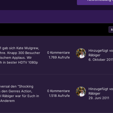
S
11 gab sich Kate Mulgrew,
Hinzugefügt v
0
Kommentare
 Ehre. Knapp 300 Besucher
Räbiger
1.769
Aufrufe
tischem Applaus. Wir
6. Oktober 201
ch in bester HDTV 1080p
niversal den "Shocking
Hinzugefügt v
0
Kommentare
 den Genres Action,
Räbiger
1.518
Aufrufe
l Räbiger war für Euch in
29. Juni 2011
r Anderem