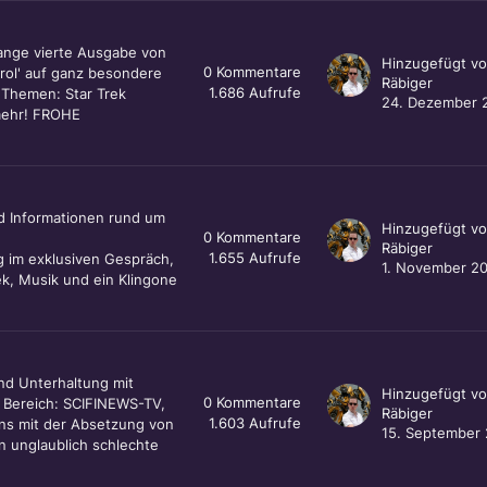
ange vierte Ausgabe von
Hinzugefügt v
0
Kommentare
rol' auf ganz besondere
Räbiger
1.686
Aufrufe
 Themen: Star Trek
24. Dezember 
 mehr! FROHE
d Informationen rund um
Hinzugefügt v
0
Kommentare
Räbiger
1.655
Aufrufe
g im exklusiven Gespräch,
1. November 2
rek, Musik und ein Klingone
nd Unterhaltung mit
Hinzugefügt v
0
Kommentare
k Bereich: SCIFINEWS-TV,
Räbiger
1.603
Aufrufe
uns mit der Absetzung von
15. September
n unglaublich schlechte