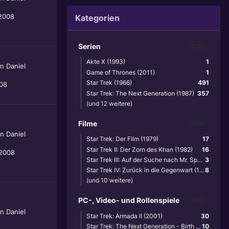
2008
Kategorien
Serien
6220
Akte X (1993)
1
on
Daniel
Game of Thrones (2011)
1
Star Trek (1966)
491
008
Star Trek: The Next Generation (1987)
357
(und 12 weitere)
Filme
3867
on
Daniel
Star Trek: Der Film (1979)
17
Star Trek II: Der Zorn des Khan (1982)
16
 2008
Star Trek III: Auf der Suche nach Mr. Spock (1984)
3
Star Trek IV: Zurück in die Gegenwart (1986)
8
(und 10 weitere)
PC-, Video- und Rollenspiele
1102
on
Daniel
Star Trek: Armada II (2001)
30
Star Trek: The Next Generation - Birth of the Federation (1999)
10