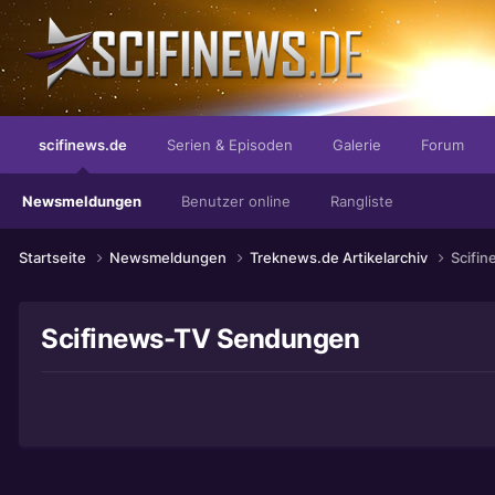
Der Geschmack den Ihr Gaumen verlangt!
scifinews.de
Serien & Episoden
Galerie
Forum
Newsmeldungen
Benutzer online
Rangliste
Startseite
Newsmeldungen
Treknews.de Artikelarchiv
Scifi
Scifinews-TV Sendungen