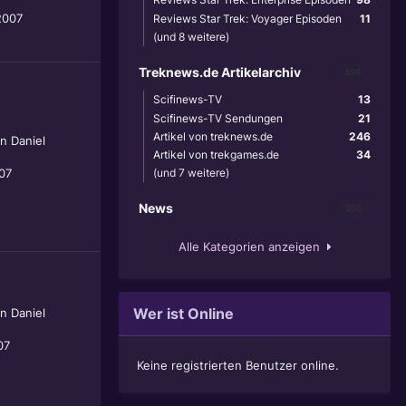
2007
Reviews Star Trek: Voyager Episoden
11
(und 8 weitere)
Treknews.de Artikelarchiv
894
Scifinews-TV
13
Scifinews-TV Sendungen
21
Artikel von treknews.de
246
on
Daniel
Artikel von trekgames.de
34
07
(und 7 weitere)
News
356
Alle Kategorien anzeigen
Wer ist Online
on
Daniel
07
Keine registrierten Benutzer online.