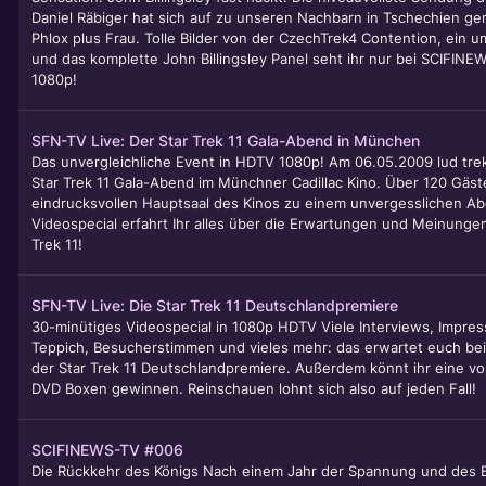
Daniel Räbiger hat sich auf zu unseren Nachbarn in Tschechien gem
Phlox plus Frau. Tolle Bilder von der CzechTrek4 Contention, ein 
und das komplette John Billingsley Panel seht ihr nur bei SCIFINE
1080p!
SFN-TV Live: Der Star Trek 11 Gala-Abend in München
Das unvergleichliche Event in HDTV 1080p! Am 06.05.2009 lud t
Star Trek 11 Gala-Abend im Münchner Cadillac Kino. Über 120 Gäste
eindrucksvollen Hauptsaal des Kinos zu einem unvergesslichen Ab
Videospecial erfahrt Ihr alles über die Erwartungen und Meinunge
Trek 11!
SFN-TV Live: Die Star Trek 11 Deutschlandpremiere
30-minütiges Videospecial in 1080p HDTV Viele Interviews, Impre
Teppich, Besucherstimmen und vieles mehr: das erwartet euch be
der Star Trek 11 Deutschlandpremiere. Außerdem könnt ihr eine v
DVD Boxen gewinnen. Reinschauen lohnt sich also auf jeden Fall!
SCIFINEWS-TV #006
Die Rückkehr des Königs Nach einem Jahr der Spannung und des 