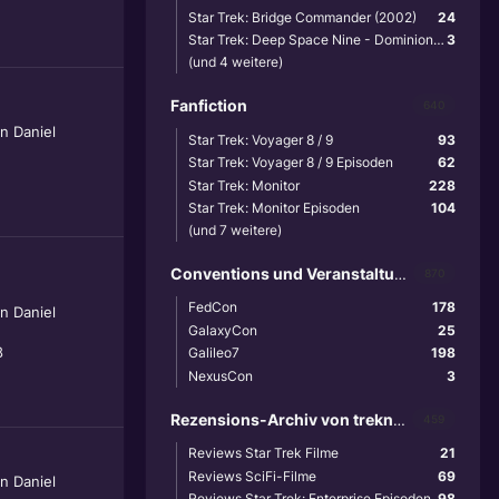
Star Trek: Bridge Commander (2002)
24
Star Trek: Deep Space Nine - Dominion Wars (2001)
3
(und 4 weitere)
Fanfiction
640
on
Daniel
Star Trek: Voyager 8 / 9
93
Star Trek: Voyager 8 / 9 Episoden
62
Star Trek: Monitor
228
Star Trek: Monitor Episoden
104
(und 7 weitere)
Conventions und Veranstaltungen
870
FedCon
178
on
Daniel
GalaxyCon
25
8
Galileo7
198
NexusCon
3
Rezensions-Archiv von treknews.de
459
Reviews Star Trek Filme
21
Reviews SciFi-Filme
69
on
Daniel
Reviews Star Trek: Enterprise Episoden
98