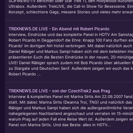
SCIFINEWS-TV berichtet über Star Trek 11, den Hollywood-Autoren
Ultrabox. Außerdem: TrekLIVE, die Call-in Show für Besessene. Ei
Konzept, schlechtere Gags, miesere Stories und vieles mehr erwar
TREKNEWS.DE LIVE - Ein Abend mit Robert Picardo
Interview, Eindrücke und das komplette Panel in HDTV Am Samstag
Robert Picardo in Deggendorf die Ehre: Knapp 100 Fans durften ei
Picardo' im dortigen NH Hotel verbringen. Mit dabei natürlich au
Daniel Räbiger und Markus Sampl haben sich mit dem beliebten Ho
präsentieren Euch die Besten Eindrücke in der neuen, 20-minüt
LIVE! Daniel Räbiger sprach zudem mit Bob Picardo über aktuellen 
zu Stargate und Deutschen Senf. Außerdem zeigen wir euch das k
Robert Picardo ...
TREKNEWS.DE LIVE - von der CzechTrek2 aus Prag
Interview & komplettes Panel mit Marina Sirtis Am 22.09.2007 fand 
statt. Mit dabei: Marina Sirtis (Deanna Troi, TNG) und natürlich d
Räbiger und Markus Sampl haben sich die außergewöhnliche Veran
nahegelegenen Nachbarland angeschaut und verraten im 15-minüt
warum Prag auf jeden Fall eine Reise Wert ist. Außerdem zeigen w
Panel von Marina Sirtis. Und das Beste: alles in HDTV...