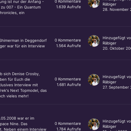
0
Kommentare
ung ist nur der Anfang -
Räbiger
1.639
Aufrufe
 zu 007 - Ein Quantum
28. November 
ronicles, ein
Hinzugefügt v
0
Kommentare
 Shimerman in Deggendorf
Räbiger
1.564
Aufrufe
ger war für ein Interview
20. Oktober 2
ab sich Denise Crosby,
Hinzugefügt v
0
Kommentare
aben für Euch die
Räbiger
1.681
Aufrufe
lusives Interview mit
27. September
Trek's Next Topmodel, das
ch vieles mehr!
.05.2008 war er im
Hinzugefügt v
0
Kommentare
pace Nine. Das
Räbiger
1.784
Aufrufe
t. Neben einem Interview