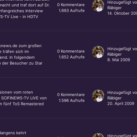
Hinzugefügt v
0
Kommentare
acht und traf dort auf Dr.
Räbiger
1.693
Aufrufe
umfangreiches Interview
14. Oktober 20
WS-TV Live - in HDTV
reknews.de zum großen
Hinzugefügt v
0
Kommentare
 träfen sich im
Räbiger
1.652
Aufrufe
end. In folgendem
8. Mai 2009
n der Besucher zu Star
ssionen vom roten
Hinzugefügt v
0
Kommentare
i SCIFINEWS-TV LIVE von
Räbiger
1.596
Aufrufe
20. April 2009
on fünf ToS Remastered
Bangens kehrt
Hinzugefügt v