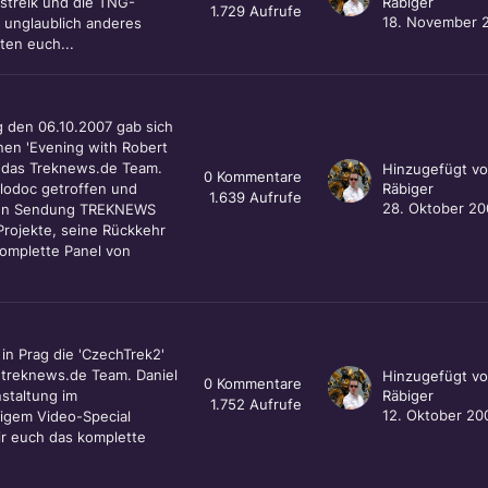
streik und die TNG-
Räbiger
1.729
Aufrufe
18. November 
n unglaublich anderes
ten euch...
 den 06.10.2007 gab sich
nen 'Evening with Robert
ch das Treknews.de Team.
Hinzugefügt v
0
Kommentare
lodoc getroffen und
Räbiger
1.639
Aufrufe
28. Oktober 20
igen Sendung TREKNEWS
Projekte, seine Rückkehr
omplette Panel von
in Prag die 'CzechTrek2'
as treknews.de Team. Daniel
Hinzugefügt v
0
Kommentare
staltung im
Räbiger
1.752
Aufrufe
12. Oktober 20
igem Video-Special
ir euch das komplette