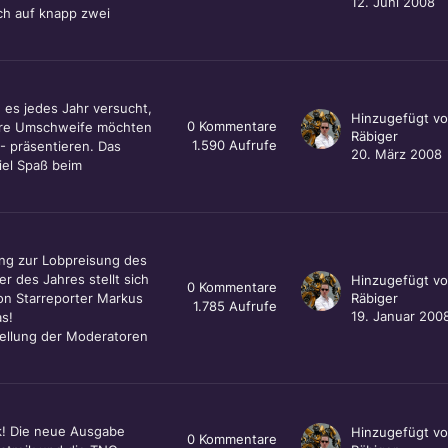
12. Juni 2008
ch auf knapp zwei
 es jedes Jahr versucht,
Hinzugefügt v
0
Kommentare
itere Umschweife möchten
Räbiger
1.590
Aufrufe
- präsentieren. Das
20. März 2008
iel Spaß beim
g zur Lobpreisung des
r des Jahres stellt sich
Hinzugefügt v
0
Kommentare
on Starreporter Markus
Räbiger
1.785
Aufrufe
19. Januar 200
as!
tellung der Moderatoren
k! Die neue Ausgabe
Hinzugefügt v
0
Kommentare