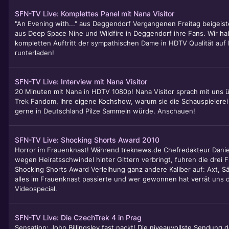
SFN-TV Live: Komplettes Panel mit Nana Visitor
"An Evening with..." aus Deggendorf Vergangenen Freitag beigeist
aus Deep Space Nine und Wildfire in Deggendorf ihre Fans. Wir h
kompletten Auftritt der sympathischen Dame in HDTV Qualität auf 
runterladen!
SFN-TV Live: Interview mit Nana Visitor
20 Minuten mit Nana in HDTV 1080p! Nana Visitor sprach mit uns üb
Trek Fandom, ihre eigene Kochshow, warum sie die Schauspielerei
gerne in Deutschland Pilze Sammeln würde. Anschauen!
SFN-TV Live: Shocking Shorts Award 2010
Horror im Frauenknast! Während treknews.de Chefredakteur Danie
wegen Heiratsschwindel hinter Gittern verbringt, fuhren die drei Fi
Shocking Shorts Award Verleihung ganz andere Kaliber auf: Axt, 
alles im Frauenknast passierte und wer gewonnen hat verrät uns 
Videospecial.
SFN-TV Live: Die CzechTrek 4 in Prag
Sensation: John Billingsley fast nackt! Die niveauvollste Sendung d