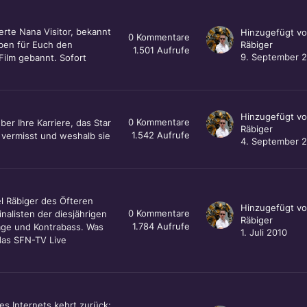
erte Nana Visitor, bekannt
Hinzugefügt v
0
Kommentare
aben für Euch den
Räbiger
1.501
Aufrufe
9. September 
Film gebannt. Sofort
Hinzugefügt v
0
Kommentare
er Ihre Karriere, das Star
Räbiger
1.542
Aufrufe
 vermisst und weshalb sie
4. September 
l Räbiger des Öfteren
Hinzugefügt v
0
Kommentare
nalisten der diesjährigen
Räbiger
1.784
Aufrufe
Säge und Kontrabass. Was
1. Juli 2010
das SFN-TV Live
es Internets kehrt zurück: