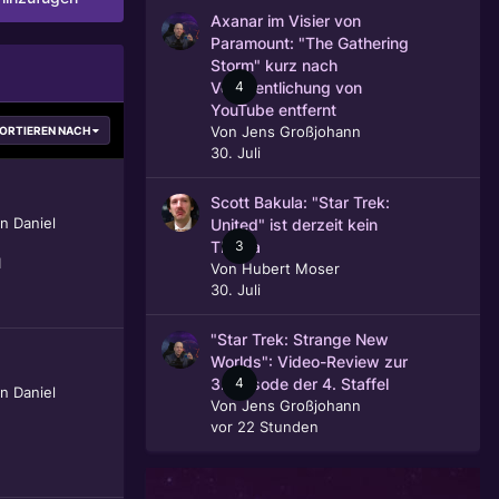
Axanar im Visier von
Paramount: "The Gathering
Storm" kurz nach
4
Veröffentlichung von
YouTube entfernt
Von
Jens Großjohann
ORTIEREN NACH
30. Juli
Scott Bakula: "Star Trek:
on
Daniel
United" ist derzeit kein
3
Thema
1
Von
Hubert Moser
30. Juli
"Star Trek: Strange New
Worlds": Video-Review zur
4
3. Episode der 4. Staffel
on
Daniel
Von
Jens Großjohann
vor 22 Stunden